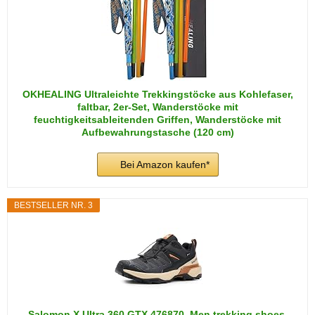
OKHEALING Ultraleichte Trekkingstöcke aus Kohlefaser,
faltbar, 2er-Set, Wanderstöcke mit
feuchtigkeitsableitenden Griffen, Wanderstöcke mit
Aufbewahrungstasche (120 cm)
Bei Amazon kaufen*
BESTSELLER NR. 3
Salomon X Ultra 360 GTX 476870, Men trekking shoes,