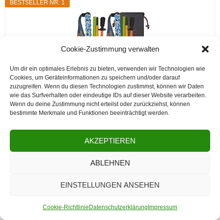
BESTSELLER NR. 1
Cookie-Zustimmung verwalten
Um dir ein optimales Erlebnis zu bieten, verwenden wir Technologien wie
Cookies, um Geräteinformationen zu speichern und/oder darauf
zuzugreifen. Wenn du diesen Technologien zustimmst, können wir Daten
wie das Surfverhalten oder eindeutige IDs auf dieser Website verarbeiten.
OKHEALING Ultraleichte Trekkingstöcke aus Kohlefaser,
Wenn du deine Zustimmung nicht erteilst oder zurückziehst, können
faltbar, 2er-Set, Wanderstöcke mit
bestimmte Merkmale und Funktionen beeinträchtigt werden.
feuchtigkeitsableitenden Griffen, Wanderstöcke mit
Aufbewahrungstasche (120 cm)
AKZEPTIEREN
Bei Amazon kaufen*
ABLEHNEN
BESTSELLER NR. 2
EINSTELLUNGEN ANSEHEN
Cookie-Richtlinie
Datenschutzerklärung
Impressum