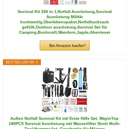
Survival Kit 206 in 1,Notfall Ausrüstung,Survival
Ausrüstung Militär
hochwertig,Überlebenspaket,Notfallrucksack
gefüllt,Outdoor ausrüstung,Survival Set für
Camping,Bushcraft,Wandern,Jagde,Abenteuer
Bei Amazon kaufen*
BESTSELLER NR. 5
Außen Notfall Survival Kit mit Erste Hilfe Set, WayinTop
180PCS Survival Ausrüstung mit Wasserfilter Stroh Multi-
Tool Hammer Axt, Geschenke für Männer