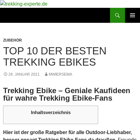
Zum
Inhalt
Suchen
trekking-experte.de
springen
PRIMÄR
MENÜ
ZUBEHÖR
TOP 10 DER BESTEN
TREKKING EBIKES
26. JANUAR 2021
MWIERSEMA
Trekking Ebike – Geniale Kaufideen
für wahre Trekking Ebike-Fans
Inhaltsverzeichnis
Hier ist der große Ratgeber für alle Outdoor-Liebhaber,
besser gesagt Trekking Ebike-Fans da draußen.
Freunde