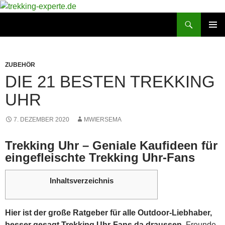
Zum
Inhalt
Suchen
trekking-experte.de
springen
PRIMÄR
MENÜ
ZUBEHÖR
DIE 21 BESTEN TREKKING
UHR
7. DEZEMBER 2020
MWIERSEMA
Trekking Uhr – Geniale Kaufideen für
eingefleischte Trekking Uhr-Fans
Inhaltsverzeichnis
Hier ist der große Ratgeber für alle Outdoor-Liebhaber,
besser gesagt Trekking Uhr-Fans da draussen.
Freunde