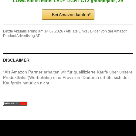
LOWA Stiefel mittel LADY LIGHT GTX graphit/jade, 39
Bei Amazon kaufen*
Letzte Aktualisierung am 14.07.2026 / Affiliate Links / Bilder von der Amazon
Product Advertising API
DISCLAIMER
*Als Amazon Partner erhalten wir für qualifizierte Käufe über unsere
Produktlinks (Werbelinks) eine Provision. Dadurch erhöht sich der
Kaufpreis natürlich nicht.