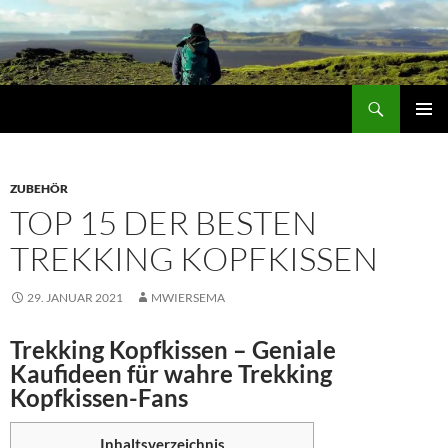
Zum
Inhalt
springen
Suchen
trekking-experte.de
PRIMÄR
MENÜ
ZUBEHÖR
TOP 15 DER BESTEN
TREKKING KOPFKISSEN
29. JANUAR 2021
MWIERSEMA
Trekking Kopfkissen – Geniale
Kaufideen für wahre Trekking
Kopfkissen-Fans
Inhaltsverzeichnis